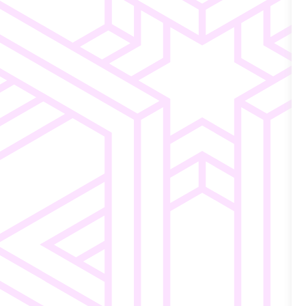
Consumer
Intuitive
ngen
Electronics
Navigation
Einfaches
o
Merchandising