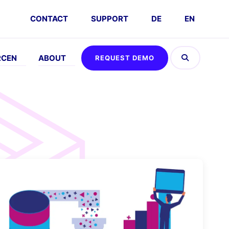
CONTACT
SUPPORT
DE
EN
RCEN
ABOUT
REQUEST DEMO
EFFEN
ABOUT
AUSPROBIEREN
DSGVO
vents
Company
Umsatz
FAQs
Kalkulator
emo
Karriere
nfordern
Interaktive
Partner
Demo