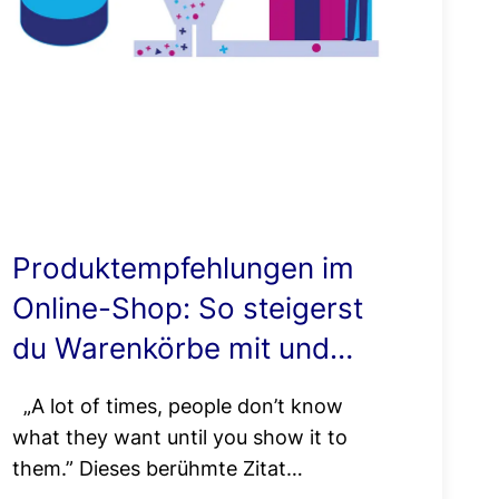
Pricing
Shop-
Audit
Support
Integration
Produktempfehlungen im
Online-Shop: So steigerst
du Warenkörbe mit und
ohne KI
„A lot of times, people don’t know
what they want until you show it to
them.” Dieses berühmte Zitat…