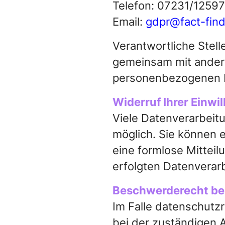
Telefon: 07231/1259
Email:
gdpr@fact-fin
Verantwortliche Stelle
gemeinsam mit andere
personenbezogenen Da
Widerruf Ihrer Einwi
Viele Datenverarbeitu
möglich. Sie können ei
eine formlose Mitteil
erfolgten Datenverar
Beschwerderecht bei
Im Falle datenschutz
bei der zuständigen 