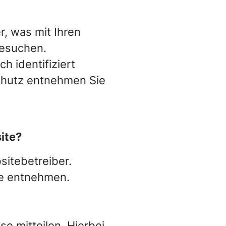
Pricing
Shop-
Audit
, was mit Ihren
Support
besuchen.
h identifiziert
Integration
chutz entnehmen Sie
ite?
sitebetreiber.
e entnehmen.
e mitteilen. Hierbei