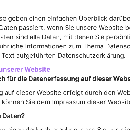
e
Consumer
Intuitive
en
se geben einen einfachen Überblick darüber
Electronics
Navigation
aten passiert, wenn Sie unsere Website 
n sind alle Daten, mit denen Sie persönlic
Einfaches
ührliche Informationen zum Thema Datens
Merchandising
 Text aufgeführten Datenschutzerklärung.
unserer Website
ch für die Datenerfassung auf dieser Webs
g auf dieser Website erfolgt durch den Web
 können Sie dem Impressum dieser Websit
e Daten?
m einen dadurch erhoben, dass Sie uns dies