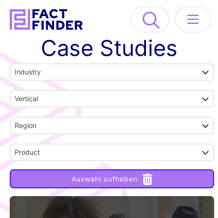
Case Studies
Lösungen
Industry
Industrien
Vertical
Ressourcen
Region
About
Product
DEMO ANFORDERN
Auswahl aufheben