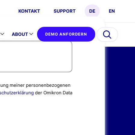
KONTAKT
SUPPORT
DE
EN
ABOUT
DEMO ANFORDERN
EN
ABOUT
AUSPROBIEREN
DSGVO
ts
Company
Umsatz
dung meiner personenbezogenen
FAQs
Kalkulator
schutzerklärung
der Omikron Data
o
Karriere
rdern
Interaktive
Partner
Demo