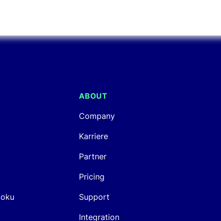
Consumer
Intuitive
en
Electronics
Navigation
Einfaches
Merchandising
ABOUT
Company
Karriere
Partner
Pricing
Doku
Support
Integration