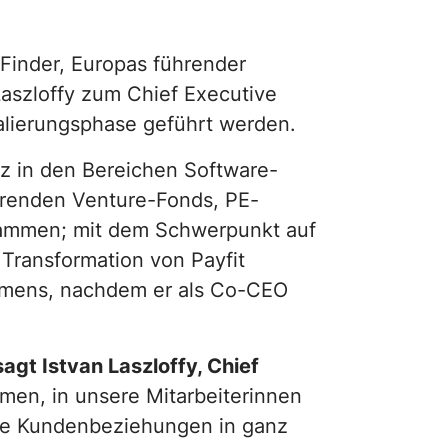
Pricing
Shop-
Audit
tFinder, Europas führender
Support
Laszloffy zum Chief Executive
alierungsphase geführt werden.
Integration
nz in den Bereichen Software-
ührenden Venture-Fonds, PE-
sammen; mit dem Schwerpunkt auf
Transformation von Payfit
hmens, nachdem er als Co-CEO
sagt Istvan Laszloffy, Chief
men, in unsere Mitarbeiterinnen
sere Kundenbeziehungen in ganz