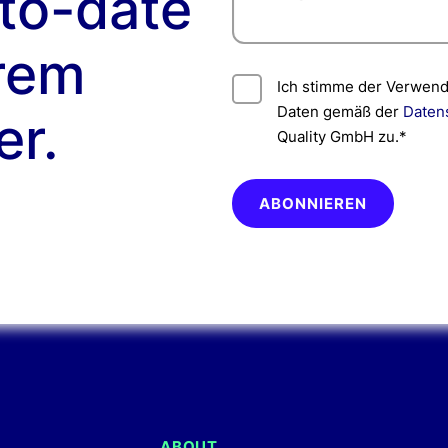
-to-date
rem
Ich stimme der Verwen
Daten gemäß der
Daten
er.
Quality GmbH zu.*
Bitte nicht ausfüllen.
ABOUT