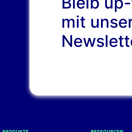
Bleib up
mit unse
Newslett
PRODUKTE
RESSOURCEN