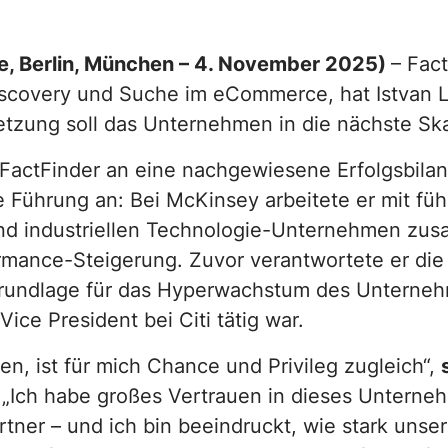
Consumer
Intuitive
en
e, Berlin, München – 4. November 2025)
– Fac
Electronics
Navigation
Discovery und Suche im eCommerce, hat Istvan 
etzung soll das Unternehmen in die nächste Sk
Einfaches
ei FactFinder an eine nachgewiesene Erfolgsbila
Merchandising
e Führung an: Bei McKinsey arbeitete er mit f
und industriellen Technologie-Unternehmen zu
mance-Steigerung. Zuvor verantwortete er die 
 Grundlage für das Hyperwachstum des Unterne
ce President bei Citi tätig war.
en, ist für mich Chance und Privileg zugleich“,
„Ich habe großes Vertrauen in dieses Unterneh
artner – und ich bin beeindruckt, wie stark un