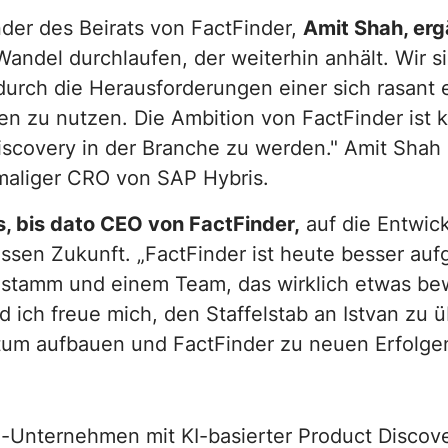
er des Beirats von FactFinder,
Amit Shah, erg
Wandel durchlaufen, der weiterhin anhält. Wir s
r durch die Herausforderungen einer sich rasan
 zu nutzen. Die Ambition von FactFinder ist k
 Discovery in der Branche zu werden." Amit Sha
maliger CRO von SAP Hybris.
ns, bis dato CEO von FactFinder,
auf die Entwic
essen Zukunft. „FactFinder ist heute besser aufg
tamm und einem Team, das wirklich etwas beweg
 ich freue mich, den Staffelstab an Istvan zu 
um aufbauen und FactFinder zu neuen Erfolgen
-Unternehmen mit KI-basierter Product Discov