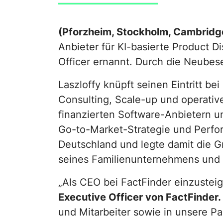
Smartere
Newsroom
Produktempfehlung
(Pforzheim, Stockholm, Cambridg
Anbieter für KI-basierte Product 
Standortbasierte
Officer ernannt. Durch die Neubes
Angebote mit Geo
Laszloffy knüpft seinen Eintritt b
Consulting, Scale-up und operativ
finanzierten Software-Anbietern 
Go-to-Market-Strategie und Perfor
Deutschland und legte damit die
seines Familienunternehmens und Vi
„Als CEO bei FactFinder einzusteig
Executive Officer von FactFinder.
und Mitarbeiter sowie in unsere P