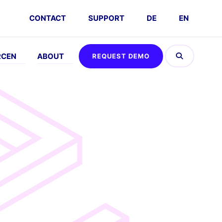
CONTACT
SUPPORT
DE
EN
RCEN
ABOUT
REQUEST DEMO
EFFEN
ABOUT
AUSPROBIEREN
DSGVO
vents
Company
Umsatz
FAQs
Kalkulator
emo
Karriere
nfordern
Interaktive
Partner
Demo