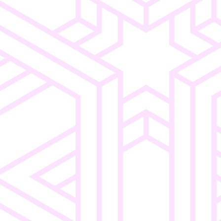
Consumer
Intuitive
ngen
Electronics
Navigation
Einfaches
o
Merchandising