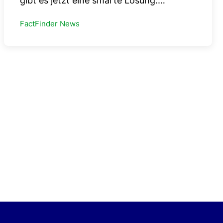
gibt es jetzt eine smarte Lösung:…
FactFinder News