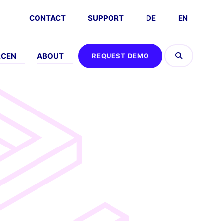
CONTACT
SUPPORT
DE
EN
RCEN
ABOUT
REQUEST DEMO
EFFEN
ABOUT
AUSPROBIEREN
DSGVO
vents
Company
Umsatz
FAQs
Kalkulator
emo
Karriere
nfordern
Interaktive
Partner
Demo