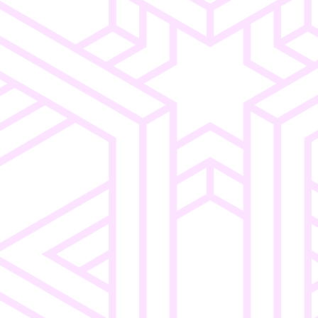
Consumer
Intuitive
ngen
Electronics
Navigation
Einfaches
o
Merchandising