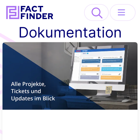
>
Dokumentation
Lösungen
Industrien
Ressourcen
About
REQUEST DEMO