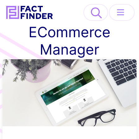
>
ECommerce
Lösungen
Manager
Industrien
Ressourcen
About
REQUEST DEMO