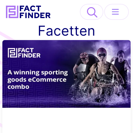
>
Facetten
Lösungen
Industrien
Ressourcen
About
REQUEST DEMO