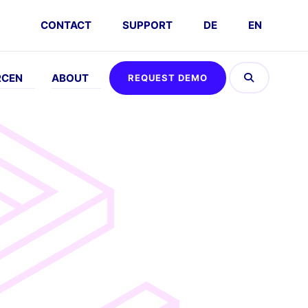
CONTACT
SUPPORT
DE
EN
RCEN
ABOUT
REQUEST DEMO
EFFEN
ABOUT
AUSPROBIEREN
DSGVO
vents
Company
Umsatz
FAQs
Kalkulator
emo
Karriere
nfordern
Interaktive
Partner
Demo