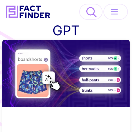
>
GPT
Lösungen
Industrien
Ressourcen
About
REQUEST DEMO