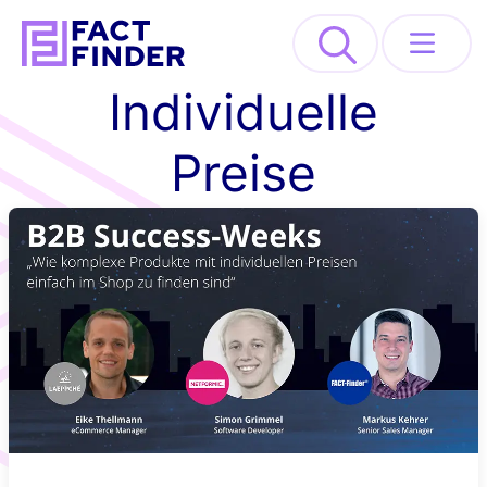
>
Individuelle
Lösungen
Preise
Industrien
Ressourcen
About
REQUEST DEMO