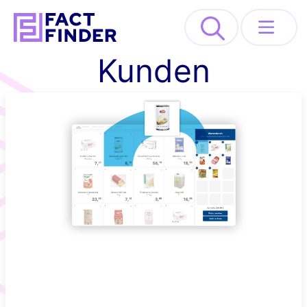
>
Kunden
Lösungen
Industrien
Ressourcen
About
REQUEST DEMO