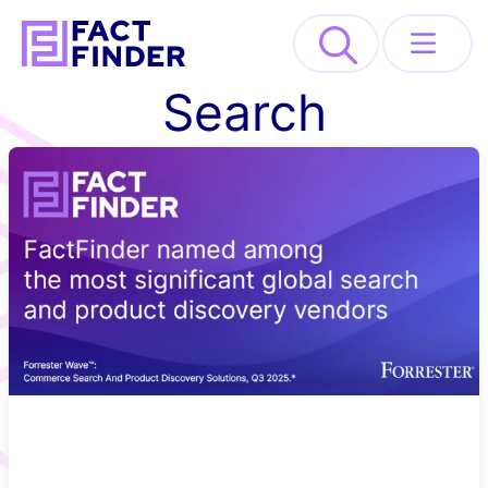
>
Search
Lösungen
Industrien
Ressourcen
About
REQUEST DEMO