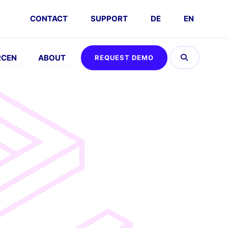
CONTACT
SUPPORT
DE
EN
RCEN
ABOUT
REQUEST DEMO
EFFEN
ABOUT
AUSPROBIEREN
DSGVO
vents
Company
Umsatz
FAQs
Kalkulator
emo
Karriere
nfordern
Interaktive
Partner
Demo