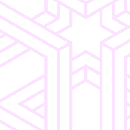
Consumer
Intuitive
ngen
Electronics
Navigation
Einfaches
o
Merchandising