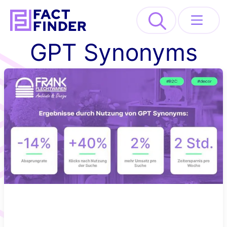
>
GPT Synonyms
Lösungen
Industrien
Ressourcen
About
REQUEST DEMO