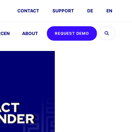
CONTACT
SUPPORT
DE
EN
RCEN
ABOUT
REQUEST DEMO
EFFEN
ABOUT
AUSPROBIEREN
DSGVO
vents
Company
Umsatz
FAQs
Kalkulator
emo
Karriere
nfordern
Interaktive
Partner
Demo