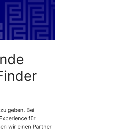
Pricing
Shop-
Audit
Support
Integration
ende
inder
zu geben. Bei
Experience für
n wir einen Partner