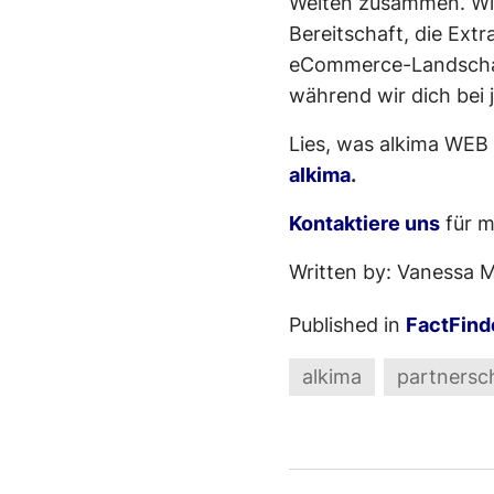
Welten zusammen. Wir
Bereitschaft, die Extr
eCommerce-Landschaft
während wir dich bei 
Lies, was alkima WEB
alkima
.
Kontaktiere uns
für m
Written by: Vanessa M
Published in
FactFind
alkima
partnersc