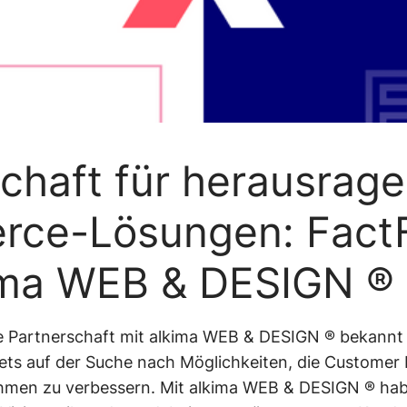
Consumer
Intuitive
ngen
Electronics
Navigation
Einfaches
o
chaft für herausrag
Merchandising
ce-Lösungen: FactF
ima WEB & DESIGN ®
re Partnerschaft mit alkima WEB & DESIGN ® bekannt 
tets auf der Suche nach Möglichkeiten, die Customer 
en zu verbessern. Mit alkima WEB & DESIGN ® habe