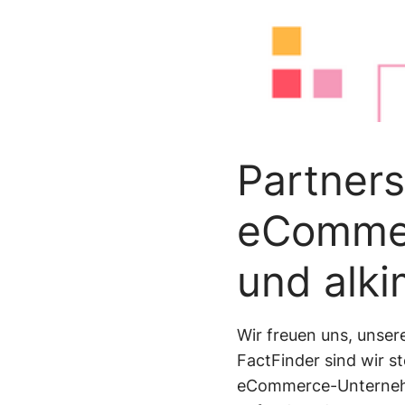
Smartere
Newsroom
Produktempfehlu
Standortbasierte
Angebote mit Ge
Partners
eCommer
und alk
Wir freuen uns, unse
FactFinder sind wir s
eCommerce-Unternehm