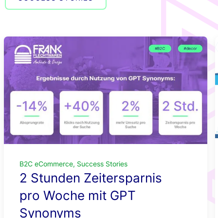
Smartere
Newsroom
Produktempfehlu
Standortbasierte
Angebote mit Ge
B2C eCommerce, Success Stories
2 Stunden Zeitersparnis
pro Woche mit GPT
Synonyms