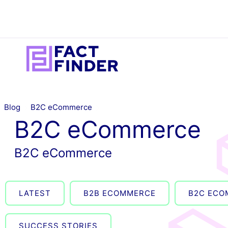
Blog
B2C eCommerce
LESEN
ICH MÖCHTE ERREICHEN...
DOK
IN
B2C eCommerce
Blog
Bessere Suche u
Ne
B
B2C eCommerce
Product Discover
Ge
e
Library
Do
Personalisierte
L
LATEST
B2B ECOMMERCE
B2C ECO
Case
Einkaufserlebnis
Inf
Studies
F
Do
SUCCESS STORIES