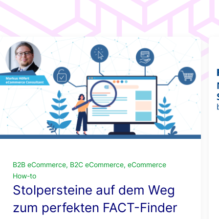
Consumer
Intuitive
ngen
Electronics
Navigation
Einfaches
o
Merchandising
B2B eCommerce, B2C eCommerce, eCommerce
How-to
Stolpersteine auf dem Weg
zum perfekten FACT-Finder